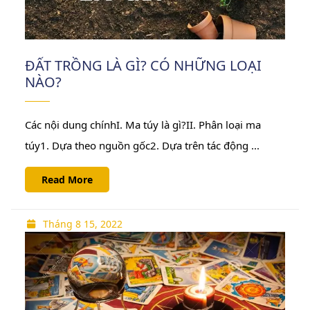
ĐẤT TRỒNG LÀ GÌ? CÓ NHỮNG LOẠI
NÀO?
Các nội dung chínhI. Ma túy là gì?II. Phân loại ma
túy1. Dựa theo nguồn gốc2. Dựa trên tác động ...
Read
Read More
More
Tháng
Tháng 8 15, 2022
8
15,
2022