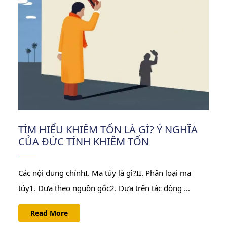
2022
TÌM HIỂU KHIÊM TỐN LÀ GÌ? Ý NGHĨA
CỦA ĐỨC TÍNH KHIÊM TỐN
Các nội dung chínhI. Ma túy là gì?II. Phân loại ma
túy1. Dựa theo nguồn gốc2. Dựa trên tác động ...
Read
Read More
More