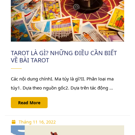
TAROT LÀ GÌ? NHỮNG ĐIỀU CẦN BIẾT
VỀ BÀI TAROT
Các nội dung chínhI. Ma túy là gì?II. Phân loại ma
túy1. Dựa theo nguồn gốc2. Dựa trên tác động ...
Read
Read More
More
Tháng
Tháng 11 16, 2022
11
16,