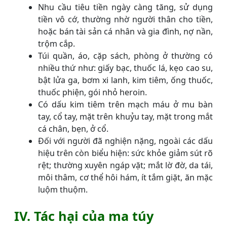
Nhu cầu tiêu tiền ngày càng tăng, sử dụng
tiền vô cớ, thường nhờ người thân cho tiền,
hoặc bán tài sản cá nhân và gia đình, nợ nần,
trộm cắp.
Túi quần, áo, cặp sách, phòng ở thường có
nhiều thứ như: giấy bạc, thuốc lá, kẹo cao su,
bật lửa ga, bơm xi lanh, kim tiêm, ống thuốc,
thuốc phiện, gói nhỏ heroin.
Có dấu kim tiêm trên mạch máu ở mu bàn
tay, cổ tay, mặt trên khuỷu tay, mặt trong mắt
cá chân, bẹn, ở cổ.
Đối với người đã nghiện nặng, ngoài các dấu
hiệu trên còn biểu hiện: sức khỏe giảm sút rõ
rệt; thường xuyên ngáp vặt; mắt lờ đờ, da tái,
môi thâm, cơ thể hôi hám, ít tắm giặt, ăn mặc
luộm thuộm.
IV. Tác hại của ma túy