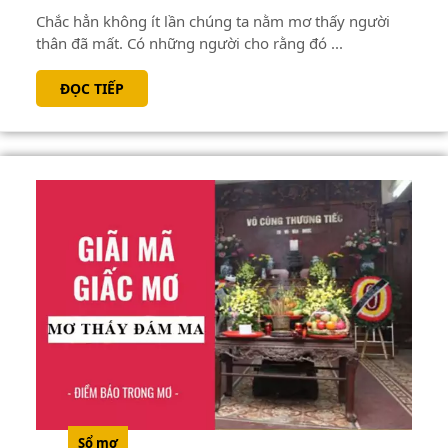
THẤ
Chắc hẳn không ít lần chúng ta nằm mơ thấy người
thân đã mất. Có những người cho rằng đó ...
NGƯ
THÂ
ĐỌC
ĐỌC TIẾP
ĐÃ
TIẾP
MẤT
CÓ
PHẢ
ĐIỀ
XẤU
Sổ mơ