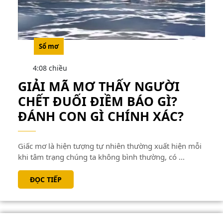
Sổ mơ
4:08 chiều
GIẢI MÃ MƠ THẤY NGƯỜI
CHẾT ĐUỐI ĐIỀM BÁO GÌ?
GIẢI
ĐÁNH CON GÌ CHÍNH XÁC?
MÃ
MƠ
Giấc mơ là hiện tượng tự nhiên thường xuất hiện mỗi
khi tâm trạng chúng ta không bình thường, có ...
THẤY
NGƯỜ
ĐỌC
ĐỌC TIẾP
CHẾT
TIẾP
ĐUỐI
ĐIỀM