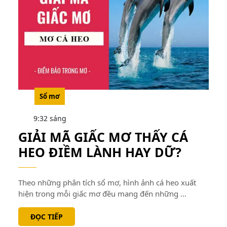
MẤY?
Sổ mơ
9:32 sáng
GIẢI MÃ GIẤC MƠ THẤY CÁ
GIẢI
HEO ĐIỀM LÀNH HAY DỮ?
MÃ
GIẤC
Theo những phân tích sổ mơ, hình ảnh cá heo xuất
hiện trong mỗi giấc mơ đều mang đến những ...
MƠ
THẤY
ĐỌC
ĐỌC TIẾP
TIẾP