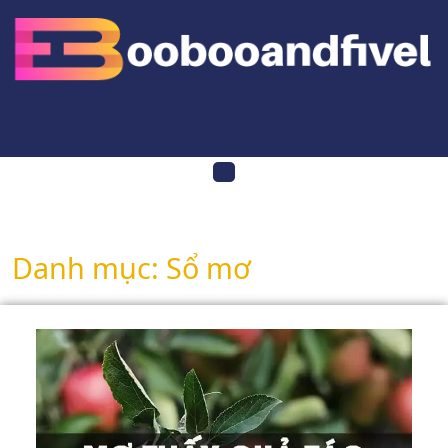
Skip
to
content
Open
Menu
Danh mục:
Sổ mơ