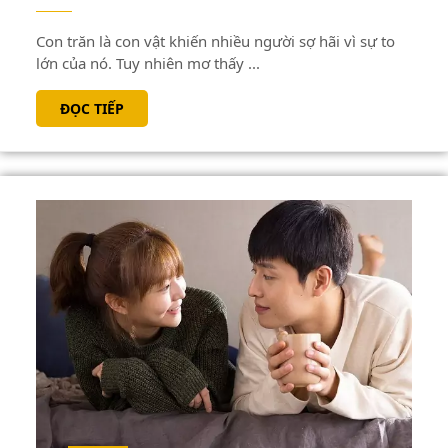
SỐ
ĐỀ]
Con trăn là con vật khiến nhiều người sợ hãi vì sự to
lớn của nó. Tuy nhiên mơ thấy ...
MƠ
TH
ĐỌC
ĐỌC TIẾP
TR
TIẾP
ĐÁ
CO
GÌ?
ĐI
BÁ
GÌ?