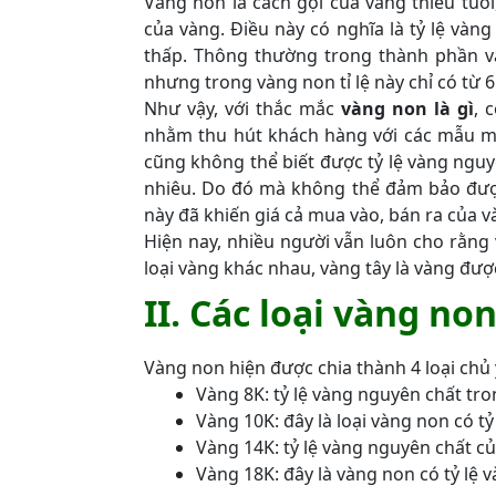
Vàng non là cách gọi của vàng thiếu tu
của vàng. Điều này có nghĩa là tỷ lệ và
thấp. Thông thường trong thành phần v
nhưng trong vàng non tỉ lệ này chỉ có từ 6
Như vậy, với thắc mắc
vàng non là gì
, 
nhằm thu hút khách hàng với các mẫu m
cũng không thể biết được tỷ lệ vàng ngu
nhiêu. Do đó mà không thể đảm bảo được
này đã khiến giá cả mua vào, bán ra của 
Hiện nay, nhiều người vẫn luôn cho rằng v
loại vàng khác nhau, vàng tây là vàng đượ
II. Các loại vàng no
Vàng non hiện được chia thành 4 loại chủ y
Vàng 8K: tỷ lệ vàng nguyên chất tr
Vàng 10K: đây là loại vàng non có t
Vàng 14K: tỷ lệ vàng nguyên chất c
Vàng 18K: đây là vàng non có tỷ lệ