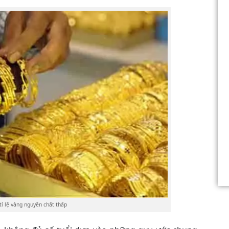
tỉ lệ vàng nguyên chất thấp