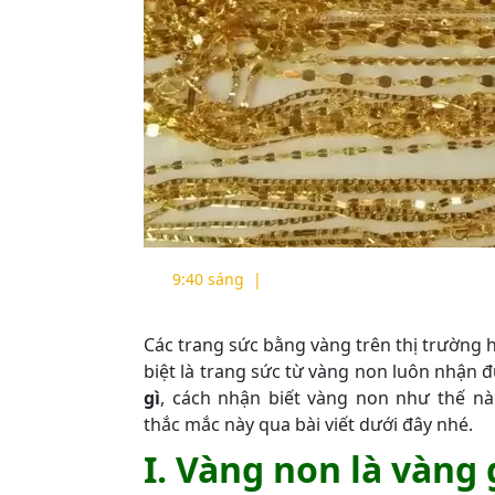
9:40 sáng
|
Các trang sức bằng vàng trên thị trường 
biệt là trang sức từ vàng non luôn nhận 
gì
, cách nhận biết vàng non như thế n
thắc mắc này qua bài viết dưới đây nhé.
I. Vàng non là vàng 