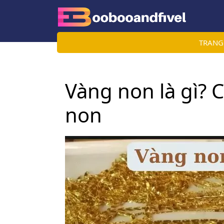
Skip
to
content
TRANG
Vàng non là gì? 
non