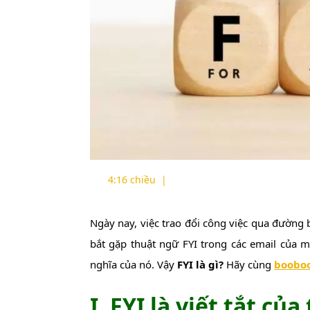
4:16 chiều
|
Ngày nay, việc trao đổi công việc qua đường bưu điện rất phổ biến, và tôi chắc rằng bạn đã nhiều lần
bắt gặp thuật ngữ FYI trong các email của m
nghĩa của nó. Vậy
FYI là gì?
Hãy cùng
booboo
I. FYI là viết tắt của