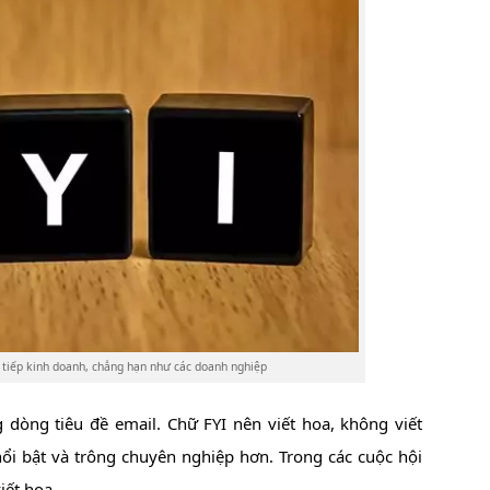
 tiếp kinh doanh, chẳng hạn như các doanh nghiệp
g dòng tiêu đề email. Chữ FYI nên viết hoa, không viết
ổi bật và trông chuyên nghiệp hơn. Trong các cuộc hội
iết hoa.