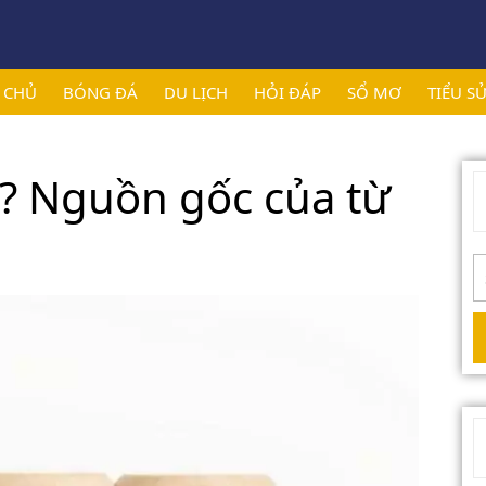
 CHỦ
BÓNG ĐÁ
DU LỊCH
HỎI ĐÁP
SỔ MƠ
TIỂU S
gì? Nguồn gốc của từ
S
f