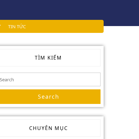
Ử
TIN TỨC
TÌM KIẾM
earch
or:
CHUYÊN MỤC