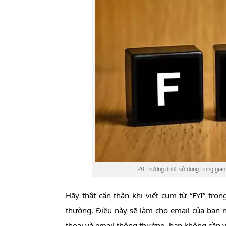
FYI thường được sử dụng trong giao
Hãy thật cẩn thận khi viết cụm từ “FYI” tron
thường. Điều này sẽ làm cho email của bạn n
thoại và email thông thường, bạn không cần v