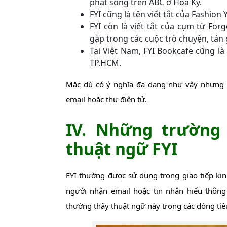
phát sóng trên ABC ở Hoa Kỳ.
FYI cũng là tên viết tắt của Fashio
FYI còn là viết tắt của cụm từ For
gặp trong các cuộc trò chuyện, tán 
Tại Việt Nam, FYI Bookcafe cũng l
TP.HCM.
Mặc dù có ý nghĩa đa dạng như vậy nhưng c
email hoặc thư điện tử.
IV. Những trường
thuật ngữ FYI
FYI thường được sử dụng trong giao tiếp k
người nhận email hoặc tin nhắn hiểu thông 
thường thấy thuật ngữ này trong các dòng tiêu