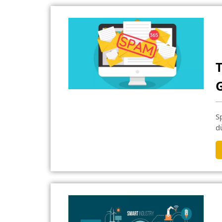
Spam là một thuật ngữ không còn quen thuộc với người
d