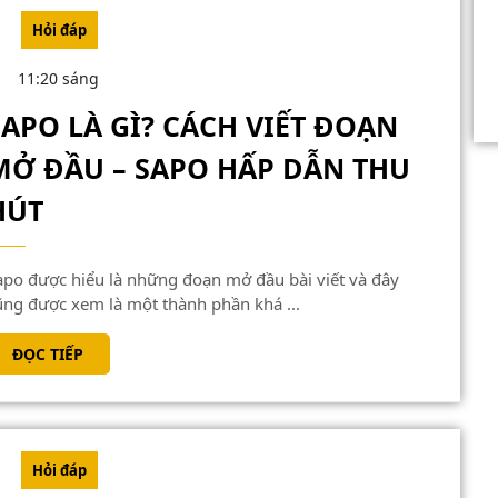
GÌ?
Hỏi đáp
ĐIỀM
11:20 sáng
BÁO
SAPO LÀ GÌ? CÁCH VIẾT ĐOẠN
GÌ?
MỞ ĐẦU – SAPO HẤP DẪN THU
SAPO
HÚT
LÀ
GÌ?
CÁCH
ũng được xem là một thành phần khá ...
VIẾT
ĐỌC
ĐỌC TIẾP
ĐOẠN
TIẾP
MỞ
ĐẦU
–
Hỏi đáp