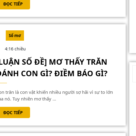
ĐỌC
ĐỌC TIẾP
QUẢ
TIẾP
TÁO
ĐÁNH
CON
Sổ mơ
GÌ?
4:16 chiều
ĐIỀM
[LUẬN SỐ ĐỀ] MƠ THẤY TRĂN
BÁO
[LUẬN
GÌ?
ĐÁNH CON GÌ? ĐIỀM BÁO GÌ?
SỐ
ĐỀ]
MƠ
ủa nó. Tuy nhiên mơ thấy ...
THẤY
ĐỌC
ĐỌC TIẾP
TRĂN
TIẾP
ĐÁNH
CON