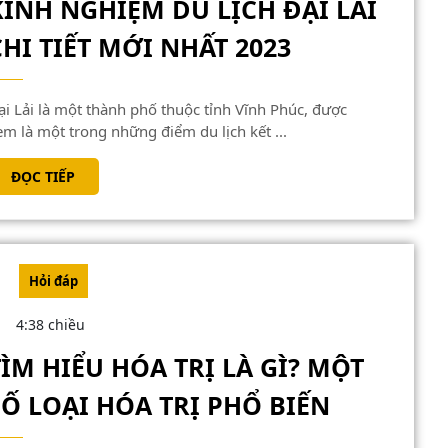
KINH NGHIỆM DU LỊCH ĐẠI LẢI
KINH
CHI TIẾT MỚI NHẤT 2023
NGHIỆM
DU
LỊCH
em là một trong những điểm du lịch kết ...
ĐẠI
ĐỌC
ĐỌC TIẾP
LẢI
TIẾP
CHI
TIẾT
MỚI
Hỏi đáp
NHẤT
4:38 chiều
2023
TÌM HIỂU HÓA TRỊ LÀ GÌ? MỘT
TÌM
SỐ LOẠI HÓA TRỊ PHỔ BIẾN
HIỂU