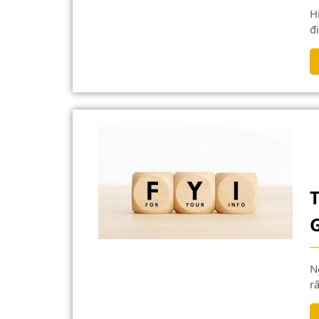
Hiện nay, có 3 phương pháp chính được sử dụng để
đi
Ngày nay, việc trao đổi công việc qua đường bưu điện
rấ