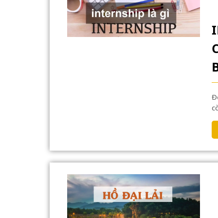
Đối với các bạn sinh viên thì khái niệm internship không
cò