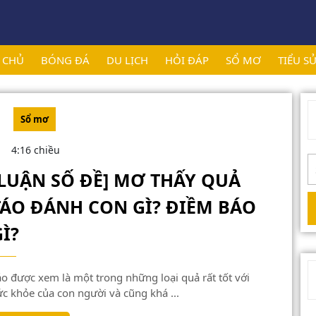
 CHỦ
BÓNG ĐÁ
DU LỊCH
HỎI ĐÁP
SỔ MƠ
TIỂU S
Sổ mơ
4:16 chiều
S
[LUẬN SỐ ĐỀ] MƠ THẤY QUẢ
f
TÁO ĐÁNH CON GÌ? ĐIỀM BÁO
[LUẬN
Ì?
SỐ
ĐỀ]
MƠ
ức khỏe của con người và cũng khá ...
THẤY