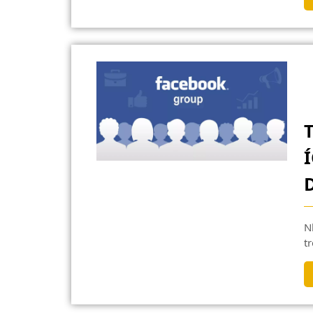
Nhóm là từ được cư dân mạng sử dụng thường xuyên
tr