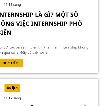
SAPO
11:19 sáng
HẤP
INTERNSHIP LÀ GÌ? MỘT SỐ
DẪN
THU
CÔNG VIỆC INTERNSHIP PHỔ
HÚT
INTERNSHIP
BIẾN
LÀ
GÌ?
MỘT
n quá xa lạ. Đây có thể nói là ...
SỐ
ĐỌC
ĐỌC TIẾP
CÔNG
TIẾP
VIỆC
INTERNSHIP
PHỔ
Du lịch
BIẾN
11:17 sáng