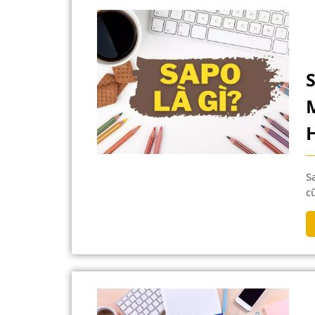
Sapo được hiểu là những đoạn mở đầu bài viết và đây
c