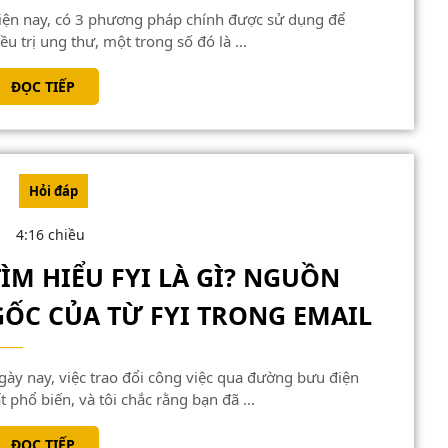
HÓA
TRỊ
ều trị ung thư, một trong số đó là ...
LÀ
ĐỌC
ĐỌC TIẾP
GÌ?
TIẾP
MỘT
SỐ
LOẠI
Hỏi đáp
HÓA
4:16 chiều
TRỊ
TÌM HIỂU FYI LÀ GÌ? NGUỒN
PHỔ
TÌM
BIẾN
GỐC CỦA TỪ FYI TRONG EMAIL
HIỂU
FYI
LÀ
t phổ biến, và tôi chắc rằng bạn đã ...
GÌ?
ĐỌC
ĐỌC TIẾP