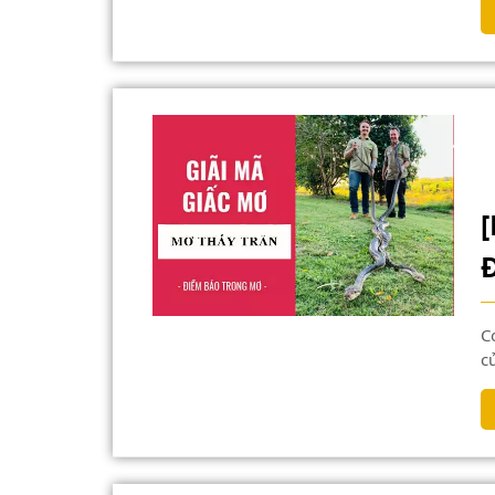
Con trăn là con vật khiến nhiều người sợ hãi vì sự to lớn
c