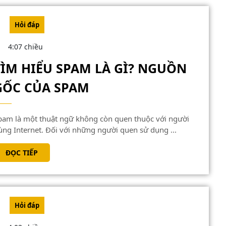
CỦA
GROUP
Hỏi đáp
TRONG
4:07 chiều
DOANH
TÌM HIỂU SPAM LÀ GÌ? NGUỒN
NGHIỆP
TÌM
GỐC CỦA SPAM
HIỂU
SPAM
LÀ
ùng Internet. Đối với những người quen sử dụng ...
GÌ?
ĐỌC
ĐỌC TIẾP
NGUỒN
TIẾP
GỐC
CỦA
SPAM
Hỏi đáp