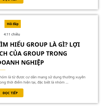
NGU
TIẾP
GỐC
CỦA
TỪ
Hỏi đáp
FYI
4:11 chiều
TRON
TÌM HIỂU GROUP LÀ GÌ? LỢI
EMAI
ÍCH CỦA GROUP TRONG
TÌM
DOANH NGHIỆP
HIỂU
GROUP
LÀ
ong thời điểm hiện tại, đặc biệt là nhóm ...
GÌ?
ĐỌC
ĐỌC TIẾP
LỢI
TIẾP
ÍCH